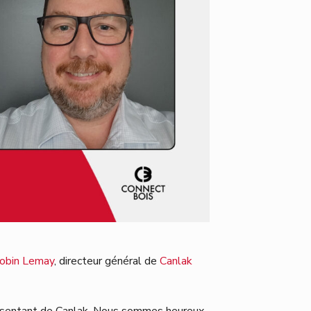
obin Lemay
, directeur général de
Canlak
présentant de Canlak. Nous sommes heureux