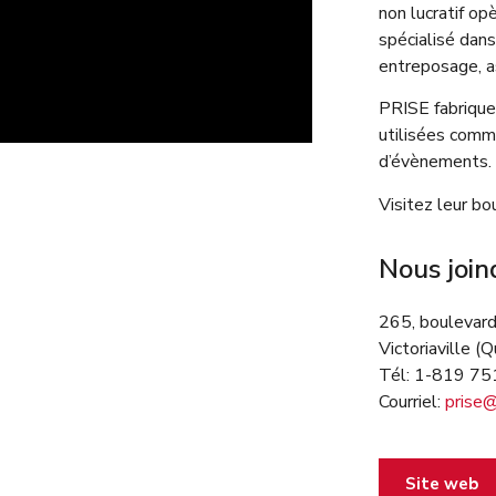
non lucratif op
spécialisé dans
entreposage, a
PRISE fabrique
utilisées comm
d’évènements.
Visitez leur bo
Nous join
265, boulevar
Victoriaville (
Tél: 1-819 7
Courriel:
prise@
Site web