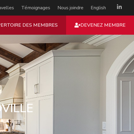
velles
Témoignages
Nous joindre
English
PERTOIRE DES MEMBRES
DEVENEZ MEMBRE
VILLE