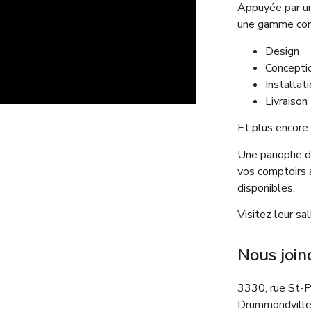
Appuyée par un
une gamme com
Design
Concepti
Installat
Livraiso
Et plus encore 
Une panoplie d
vos comptoirs a
disponibles.
Visitez leur sa
Nous join
3330, rue St-P
Drummondville